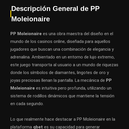
Descripción General de PP
Moleionaire
PP Moleionaire
es una obra maestra del diseño en el
mundo de los casinos online, diseñada para aquellos
jugadores que buscan una combinación de elegancia y
adrenalina. Ambientado en un entorno de lujo extremo,
este juego transporta al usuario a un mundo de riquezas
donde los símbolos de diamantes, lingotes de oro y
joyas preciosas llenan la pantalla. La mecánica de
PP
Moleionaire
es intuitiva pero profunda, utilizando un
sistema de rodillos dinámicos que mantiene la tensión
en cada segundo.
Lo que realmente hace destacar a PP Moleionaire en la
plataforma
qbet
es su capacidad para generar