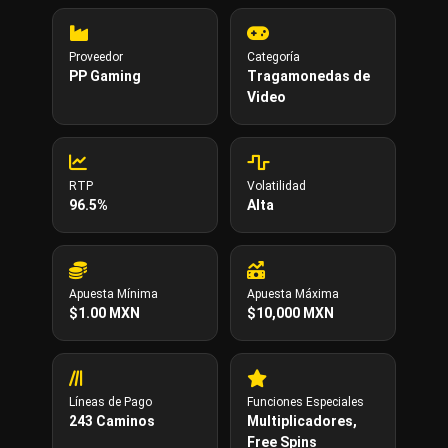
Proveedor
Categoría
PP Gaming
Tragamonedas de
Video
RTP
Volatilidad
96.5%
Alta
Apuesta Mínima
Apuesta Máxima
$1.00 MXN
$10,000 MXN
Líneas de Pago
Funciones Especiales
243 Caminos
Multiplicadores,
Free Spins