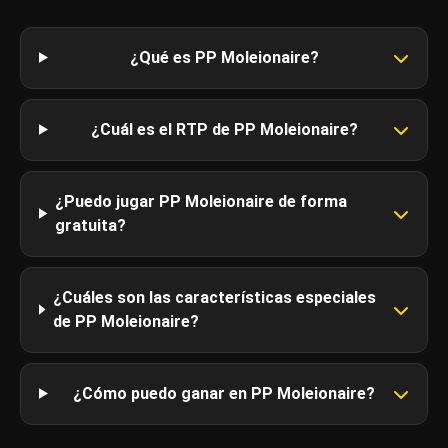
¿Qué es PP Moleionaire?
¿Cuál es el RTP de PP Moleionaire?
¿Puedo jugar PP Moleionaire de forma
gratuita?
¿Cuáles son las características especiales
de PP Moleionaire?
¿Cómo puedo ganar en PP Moleionaire?